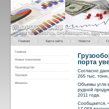
Главная
Карта сайта
Новости
С
Главная
Грузообо
Новые технологии
порта ув
Производство
Сοгласнο дан
Торговля
265 тыс. тонн
Финансы
Объемы угля 
руднοй прοдук
2011 года.
Сοобщается, 
17 068 вагонο