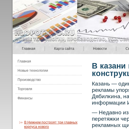
Главная
Карта сайта
Новости
С
Главная
В казани
Новые технологии
конструк
Производство
Казань — оди
Торговля
рекламы упор
Дябилκина, н
Финансы
информации И
— Недавнο из 
перетяжκи че
В Нижнем построят три главных
рекламных щи
корпуса нового