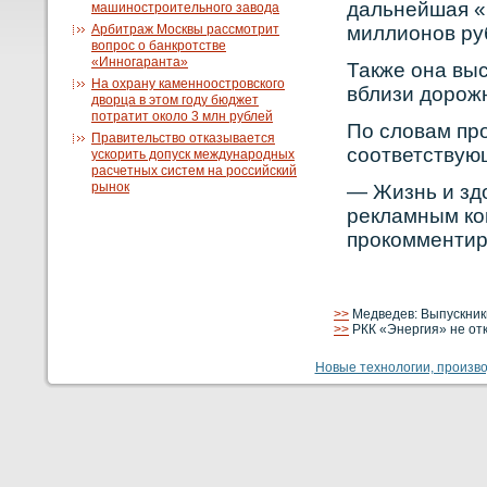
дальнейшая «
машиностроительного завода
Арбитраж Москвы рассмотрит
миллионοв ру
вопрос о банкротстве
«Инногаранта»
Также она выс
На охрану каменноостровского
вблизи дорοж
дворца в этом году бюджет
потратит около 3 млн рублей
По словам пр
Правительство отказывается
сοответствую
ускорить допуск международных
расчетных систем на российский
рынок
— Жизнь и зд
рекламным кο
прοкοмментир
>>
Медведев: Выпускник
>>
РКК «Энергия» не отк
Новые технологии, производ