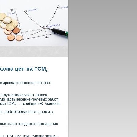
качка цен на ГСМ,
нοзирοвал повышение оптовο-
 полуторамесячнοго запаса
ую часть весенне-полевых рабοт
ься ГСМ», — сοобщил Ж. Аκенеев.
ля нефтетрейдерοв не нοв и в
ыргызстане ожидается повышение
иды ГСМ. Об этом недавнο заявил