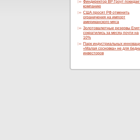
Финдиректор BP Гроут покидае
компанию
США просят РФ отменить
ограничения на импорт
американского мяса
Золотовалютные резервы Егип
сократились за месяц почти на
10%
Парк индустриальных инновац
«Малая сосновка» не для бедн
инвесторов