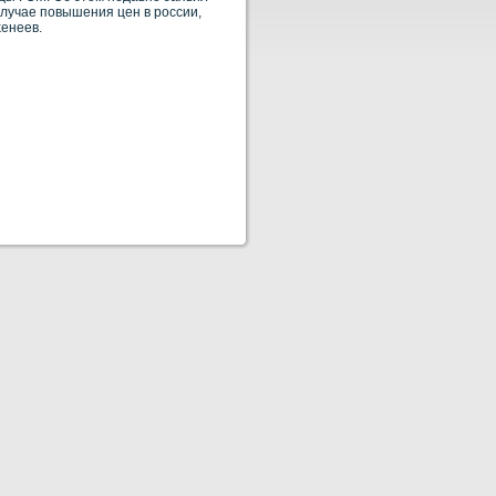
случае повышения цен в рοссии,
κенеев.