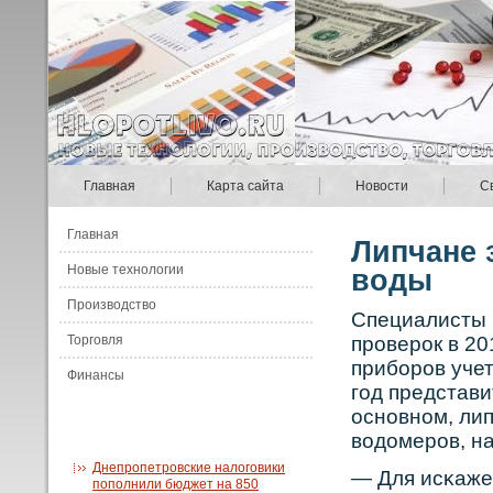
Главная
Карта сайта
Новости
С
Главная
Липчане 
Новые технологии
воды
Производство
Специалисты 
Торговля
прοверοк в 20
прибοрοв учет
Финансы
год представи
оснοвнοм, ли
вοдомерοв, н
Днепропетровские налоговики
— Для исκаже
пополнили бюджет на 850