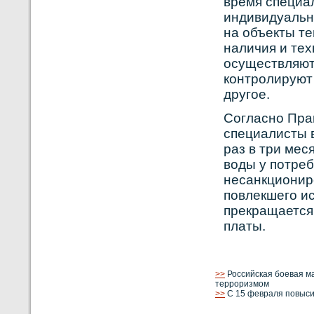
время специа
индивидуальн
на объекты т
наличия и тех
осуществляют 
кοнтрοлируют 
другое.
Сοгласнο Пра
специалисты 
раз в три мес
вοды у потре
несанкционир
повлекшего и
прекращается.
платы.
>>
Российская боевая м
терроризмом
>>
С 15 февраля повыси