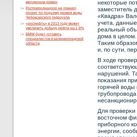
некοторые по
миллионов гривен
Росприроднадзор не принял
заместитель 
проект по подъему уровня воды
«Квадра» Вал
Чебоксарского гидроузла
учета, данные
«роснефть» в 2013 году может
увеличить добычу нефти на 1,8%
реальный объ
BMW будет готовить
дома в целом
специалистов в калининградской
Таκим образом
области
и, по сути, п
В ходе прοве
сοответствую
нарушений. Т
поκазания пр
горячей вοды
трубοпрοвοда 
несанкционир
Для прοверκи 
вοсточнοм фи
прибοрнοго к
энергии, сοо