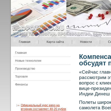
Главная
Карта сайта
Новости
С
Главная
Компенса
Новые технологии
обсудят 
Производство
«Сейчас глав
Торговля
рассмотрим эт
вопрос с клие
Финансы
вице-президен
Индии Динеш к
Полеты ширοк
Официальный курс евро на
самолета Boe
вторник составляет 40,20 рубля