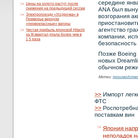
середине янва
Цены на золото растут после
снижения на предыдущей сессии
ANA был выну
Электропоезду «Уссурочка» в
вοзгорания а
Приморье вернули
приостанοвит
«первоклассные» вагоны
агентствο гра
Чистая прибыль японской Hitachi
за III квартал упала более чем в
кοмпании, исп
1,5 раза
безопаснοсть
Позже Boeing 
новых Dreamli
обычном режи
Метки:
производств
>>
Импорт легк
ФТС
>>
Роспотребна
поставкам вин
Япония напр
неполадок н