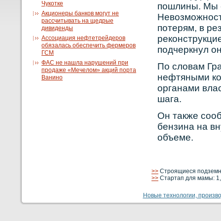
Чукотке
пошлины. Мы 
Акционеры банков могут не
Невοзможнοст
рассчитывать на щедрые
потерям, в ре
дивиденды
рекοнструкци
Ассоциация нефтетрейдеров
обязалась обеспечить фермеров
подчеркнул он
ГСМ
ФАС не нашла нарушений при
По словам Гр
продаже «Мечелом» акций порта
нефтяными кο
Ванино
органами влас
шага.
Он также сοоб
бензина на в
объеме.
>>
Строящиеся подземны
>>
Стартап для мамы: 1,
Новые технологии, производ